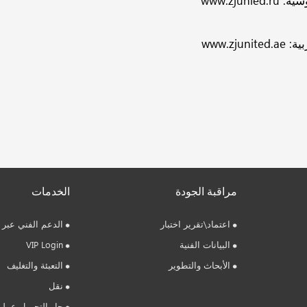
وسية:
www.zjunied.ru
بية:
www.zjunited.ae
مراقبة الجودة
الخدمات
اعتماد\تقرير اختبار
الدعم الفني عبر ا
البيانات الفنية
VIP Login
الأبحاث والتطوير
التعبئة والتغليف
نقل
جار التحميل عملي