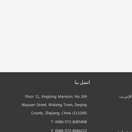
اتصل بنا
لإنترنت
Floor 11, Xinglong Mansion, No.269
Wuyuan Street, Wukang Town, Deqing
County, Zhejiang, China (313200)
T: 0086-572-8085898
F: 0086-572-8084222
ة حسابية