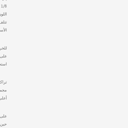
8
اللو
تتلف
الأسمن
للخر
على 
استخ
مجمو
أعلى
حين 