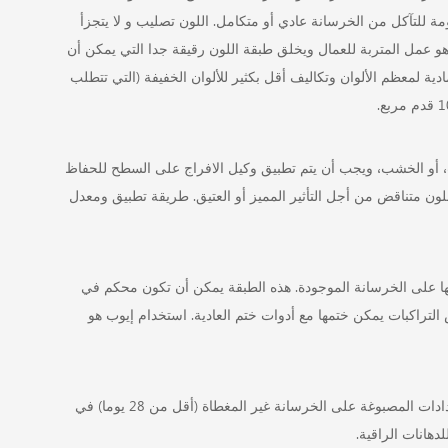
اومة للتآكل من الخرسانة عادي أو متكامل. اللون تصليب و لا يتجزأ
هو عمل المتربة للعمال ويخلق طبقة اللون رقيقة جدا التي يمكن أن
ية لمعظم الألوان وتكاليف أقل بكثير للألوان الخفيفة (التي تتطلب
، أو الخشب، ويجب أن يتم تطبيق وكيل الافراج على السطح للحفاظ
ون متناقض من أجل التأثير المميز أو العتيق. طريقة تطبيق ومعدل
لتي يتم تطبيقها على الخرسانة الموجودة. هذه الطبقة يمكن أن تكون محكم في
لتراكبات يمكن ختمها مع أدوات ختم العادية. استخدام إيوب هو
على غرار الدهانات، وختم مصبغة تماما تغيير لون سطح الخرسانة. يمكن تطبيق السدادات المصبوغة على الخرسانة غير المغطاة (أقل من 28 يوما) في
هانات الراقية.