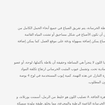
ة الخرسانة، يتم تفريق الصباغ في جميع أنحاء الحمل الكامل من
ن أن تكون الأصباغ في شكل مساحيق أو تشتت المياه القائمة
لصباغ يمكن إضافة بسهولة ودقة على موقع العمل. كما يمكن إضافة
 اللون لا يتجزأ هي البساطة وحقيقة أن بلاطة بأكملها، لوحة، أو عضو
ادية تحت. وتشمل عيوب المثبت الخرساني ارتفاع تكلفة المواد
ورسوم إضافية لتنظيف شاحنة خلط - على الرغم من أن العديد من الشركات الجاهزة التنازل عن هذه التهمة. كمية إيوب المستخدمة في لوح 4 بوصة
الطريقة الثانية التي تستخدم لتلوين لوح يستخدم تصليب اللون، وتسمى أحيانا اللون هزة الجافة. A تصليب اللون هو خليط من الرمل، أسمنت بورتلاند، و
لخرسانة الناعمة الرطبة والمجرفة، مما يخلق طبقة ملونة سميكة