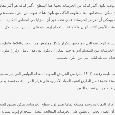
1/ بوصة تكون أكثر كثافة من الخرسانة تحتها. هذا السطح الأكثر كثافة هو أكثر مق
ن يمكن استخدامها معا لمقاومة التآكل مع بلون. هناك عيوب من اللون تصليب: و
 ويمكن أن تعرض الخرسانة عادي تحته. غير أن المزايا هي انخفاض التكاليف الماد
ت الأبيض لإنتاج ألوان متكاملة). استخدام إيوب هو على أساس 1 جنيه لكل 100 قدم مربع.
سانة الزخرفية التي يتم ختمها لتكرار شكل وملمس من الحجر والبلاط والطوب
الخرسانة من التمسك أدوات ختم. يمكن أن يكون لون هذا عامل الإفراغ ملون بل
دام مماثلة لتلك التي من اللون تصليب.
تراكب طبقة رقيقة (1-15 ملم) من الجريش الملونة المعدلة البوليمر ا
عة متنوعة من الطرق لتشبه المواد الأخرى، على غرار الخرسانة مختومة. بعض ا
 قليلا من أن تصلب اللون.
أن الطلاء يجب أن يطبق على الخرسانة المعالجة. معدل استخدام إيوب مشابه للد