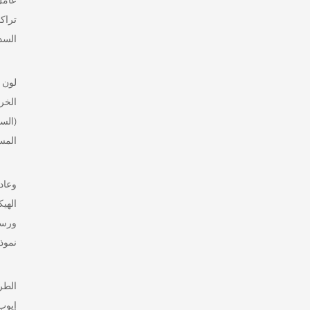
تراك
السد
لون 
الخر
(الس
المس
وعاد
الهي
نموذجية يمكن 
إيوب