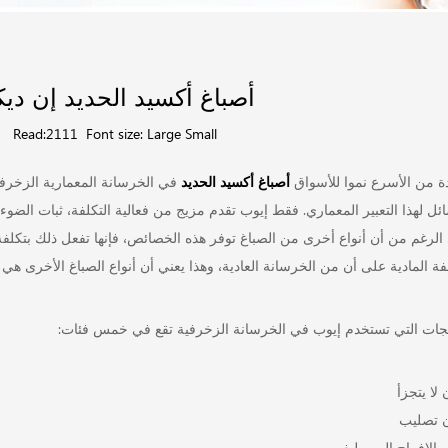
أصباغ أكسيد الحديد إن دي
0
Read:2111
Font size:
Large
Small
ة من الأسرع نموا للأسواق
أصباغ أكسيد الحديد
في الخرسانة المعمارية الزخرفية
ئل لهذا التعبير المعماري. فقط إيوب تقدم مزيج من فعالية التكلفة، ثبات الضو
الرغم من أن أنواع أخرى من الصباغ توفر هذه الخصائص، فإنها تفعل ذلك بتكلف
ة المادية على أن من الخرسانة العادية، وهذا يعني أن أنواع الصباغ الأخرى هي تكلفة باهظة ل 99٪ من مشار
تجات التي تستخدم إيوب في الخرسانة الزخرفية تقع في خمس فئات:
 لا يتجزأ
ن تصليب
 الإفراج المصطبغ